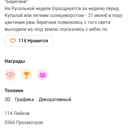
"Берегиня"
На Русальной неделе (празднуется за неделю перед
Купалой или летним солнцеворотом - 21 июня) в пору
цветения ржи, берегини появлялись с того света:
выходили из-под земли, спускались с небес по
березовым ветвям, выныривали из рек и озер. Они
114 Нравится
расчесывали свои длинные косы, сидя на бережку и
глядясь в темные воды, качались на березках, плели
венки, кувыркались в зеленой ржи, водили хороводы
Награды
и заманивали к себе молодых.🍃
Культ великой Берегини был представлен березой -
воплощением небесного сияния, света, поэтому со
временем именно береза стала особо почитаться на
Техники
«русалиях»: древних языческих празднествах в честь
берегинь - лесных русалок.
2D
Графика
Декоративный
Согласно народным поверьям, в берегинь
обращались просватанные невесты, этим они
114 Лайков
отличались от русалок-водяний, которые всегда
5566 Просмотров
живут в воде, там и рождаются.