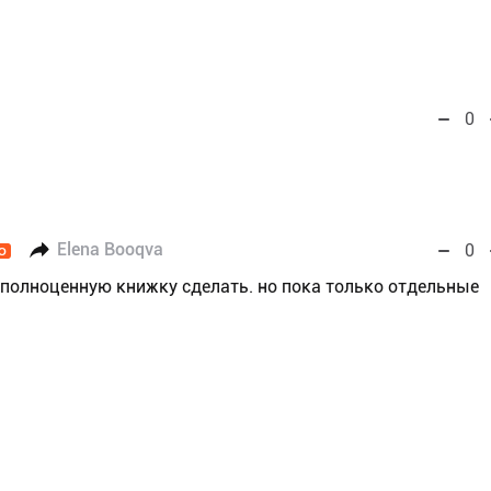
0
Elena Booqva
0
O
 полноценную книжку сделать. но пока только отдельные