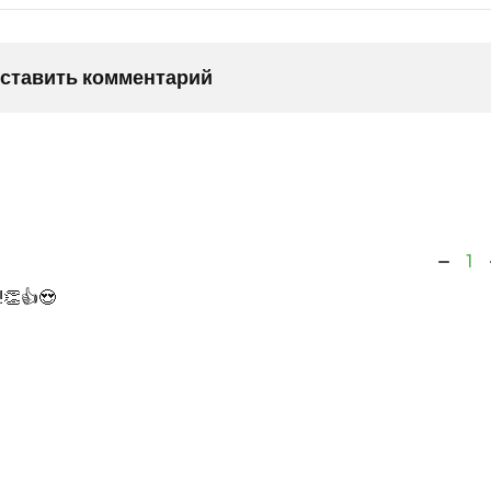
оставить комментарий
1
!👏👍😍