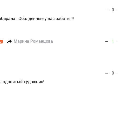
0
бирала...Обалденные у вас работы!!!
Марина Романцова
1
O
0
 плодовитый художник!