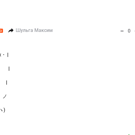
Шульга Максим
0
O
|
 |
|
ノ
ヽ)