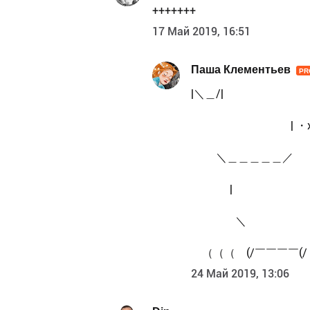
+++++++
17 Май 2019, 16:51
Паша Клементьев
PR
|＼＿/|
| ・x・ 
＼＿＿＿＿＿／
| 
＼ 
（（（ (/￣￣￣￣(/
24 Май 2019, 13:06