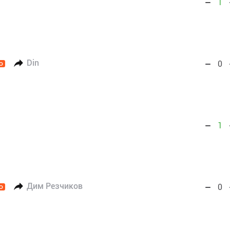
1
Din
0
O
1
Дим Резчиков
0
O