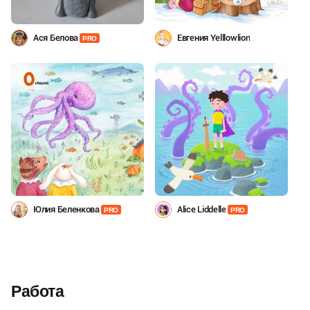
Ася Белова
Евгения Yelllowlion
PRO
Юлия Беленкова
Alice Liddelle
PRO
PRO
Работа