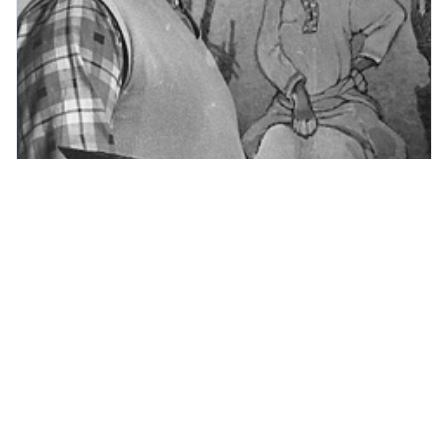
Звери с человеческой душой: тайна
Рачёвского стиля