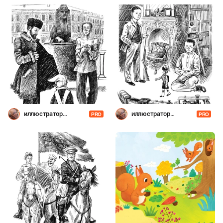
иллюстратор
иллюстратор
PRO
PRO
Шевченко
Шевченко