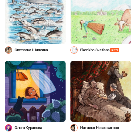
Светлана Шнякина
Ekonkho Svetlana
PRO
Ольга Курапова
Наталья Новосвитная