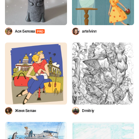
Ася Белова
artelvinn
PRO
Женя Белан
Dmitriy