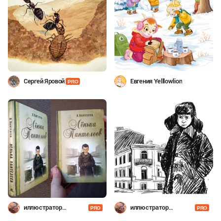
Сергей Яровой
Евгения Yelllowlion
PRO
иллюстратор
иллюстратор
PRO
PRO
Шевченко
Шевченко