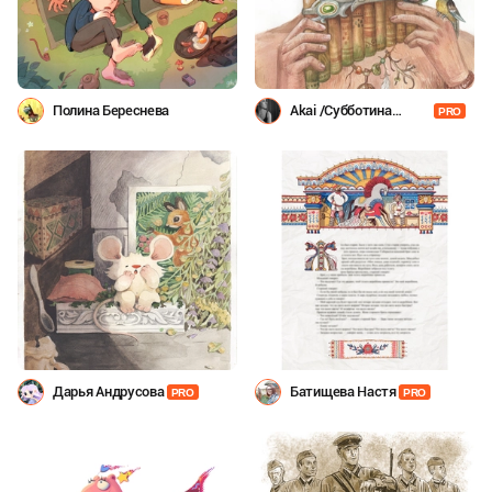
Полина Береснева
Akai /Субботина
PRO
Даша/
Дарья Андрусова
Батищева Настя
PRO
PRO