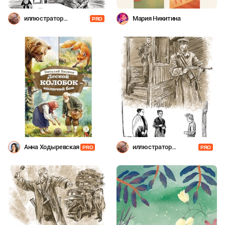
иллюстратор
Мария Никитина
PRO
Шевченко
Анна Ходыревская
иллюстратор
PRO
PRO
Шевченко