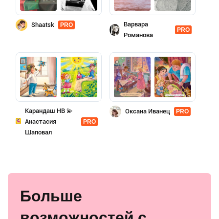
Варвара
Shaatsk
PRO
PRO
Романова
Карандаш HB 💫
Оксана Иванец
PRO
Анастасия
PRO
Шаповал
Больше
возможностей с