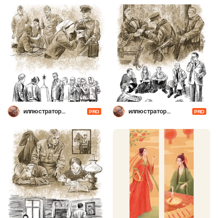
иллюстратор
иллюстратор
PRO
PRO
Шевченко
Шевченко