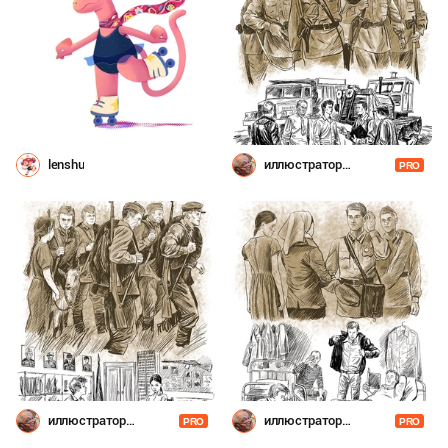
lenshu
иллюстратор
PRO
Шевченко
иллюстратор
иллюстратор
PRO
PRO
Шевченко
Шевченко