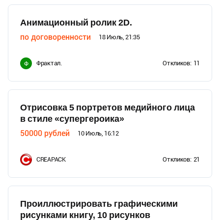
Анимационный ролик 2D.
по договоренности
18 Июль, 21:35
Фрактал.
Откликов:
11
Ф
Отрисовка 5 портретов медийного лица
в стиле «супергероика»
50000
рублей
10 Июль, 16:12
CREAPACK
Откликов:
21
Проиллюстрировать графическими
рисунками книгу, 10 рисунков