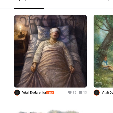
Vitali Dudarenka
75
13
Vitali 
PRO