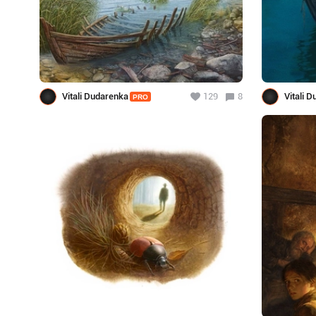
Vitali Dudarenka
129
8
Vitali 
PRO