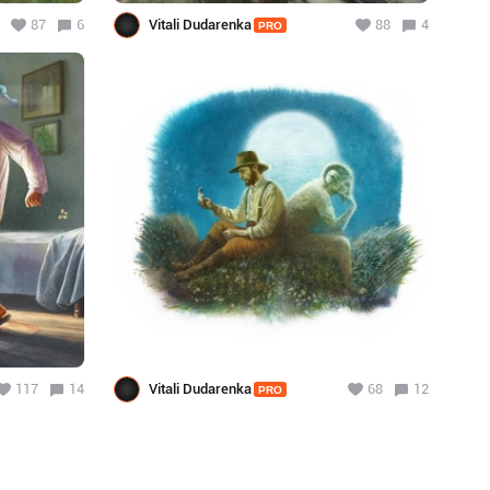
87
6
Vitali Dudarenka
88
4
PRO
117
14
Vitali Dudarenka
68
12
PRO