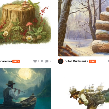
Dudarenka
158
9
Vitali Dudarenka
PRO
PRO