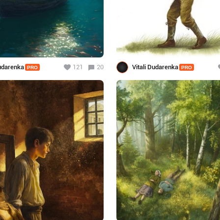
Dudarenka
121
20
Vitali Dudarenka
PRO
PRO