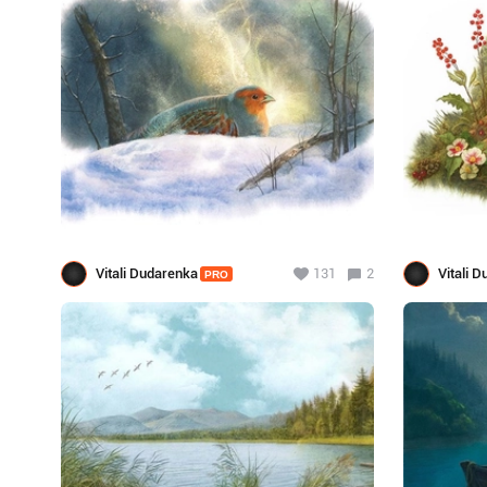
Vitali Dudarenka
131
2
Vitali 
PRO