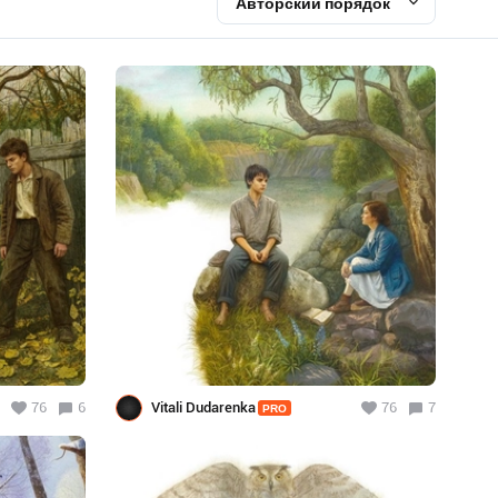
Авторский порядок
76
6
Vitali Dudarenka
76
7
PRO