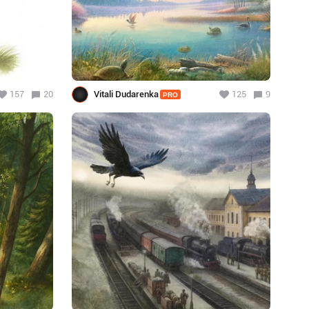
157
20
Vitali Dudarenka
125
9
PRO