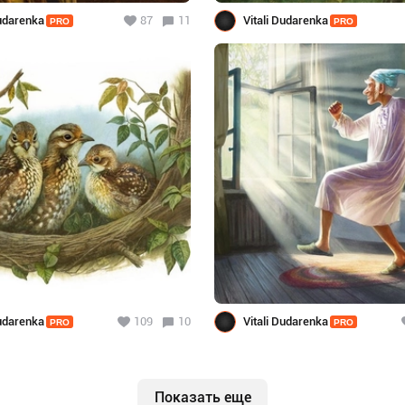
Dudarenka
87
11
Vitali Dudarenka
PRO
PRO
Dudarenka
109
10
Vitali Dudarenka
PRO
PRO
Показать еще