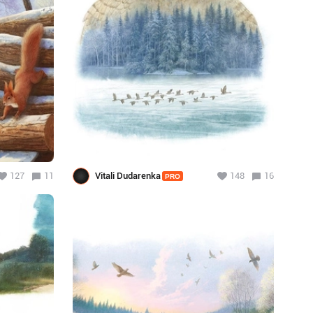
127
11
Vitali Dudarenka
148
16
PRO