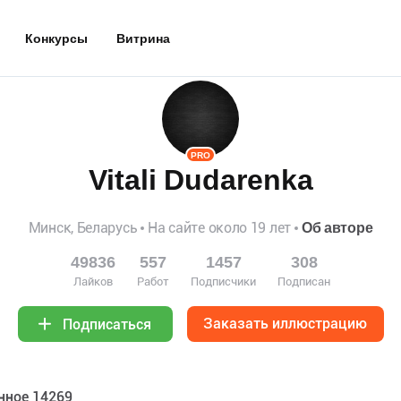
Конкурсы
Витрина
PRO
Vitali Dudarenka
Минск, Беларусь
На сайте около 19 лет
Об авторе
49836
557
1457
308
Лайков
Работ
Подписчики
Подписан
Заказать иллюстрацию
Подписаться
нное 14269