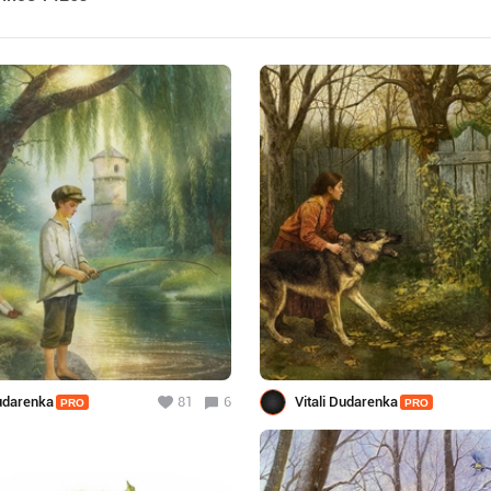
Dudarenka
81
6
Vitali Dudarenka
PRO
PRO