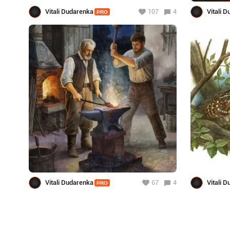
Vitali Dudarenka
107
4
Vitali 
PRO
Vitali Dudarenka
67
4
Vitali 
PRO