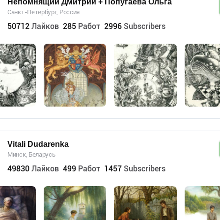
Непомнящий Дмитрий + Попугаева Ольга
Санкт-Петербург, Россия
50712
Лайков
285
Работ
2996
Subscribers
Vitali Dudarenka
Минск, Беларусь
49830
Лайков
499
Работ
1457
Subscribers