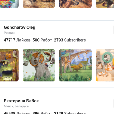
Goncharov Oleg
Россия
47717
Лайков
500
Работ
2793
Subscribers
Екатерина Бабок
Минск, Беларусь
45538
Лайков
396
Работ
3129
Subscribers