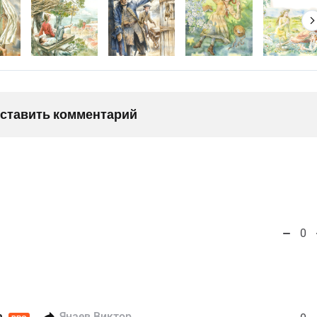
оставить комментарий
0
а
Янаев Виктор