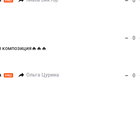
0
PRO
1
0
и композиция🔥🔥🔥
а
Ольга Цурина
0
PRO
1