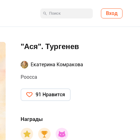
Вход
"Ася". Тургенев
Екатерина Комракова
Роосса
91 Нравится
Награды