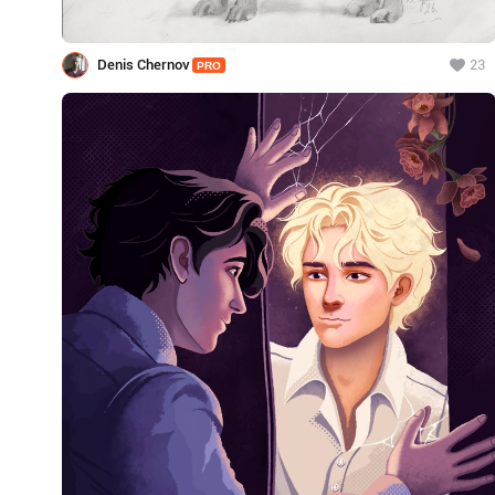
Denis Chernov
23
PRO