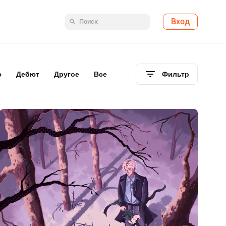
Вход
ю
Дебют
Другое
Все
Фильтр