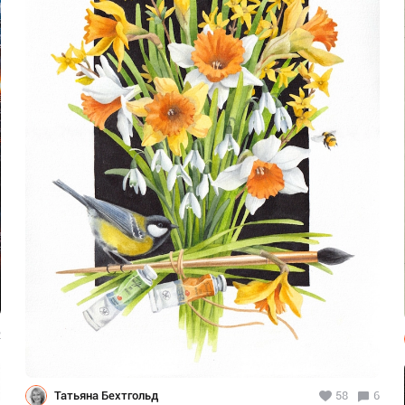
2
Татьяна Бехтгольд
58
6