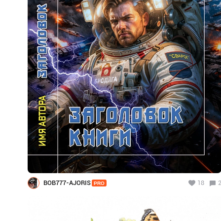
BOB777-AJORIS
18
PRO