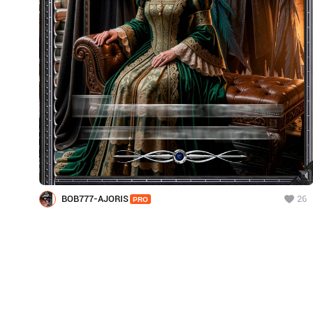
BOB777-AJORIS
26
PRO