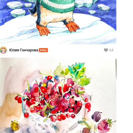
Юлия Гончарова
64
PRO