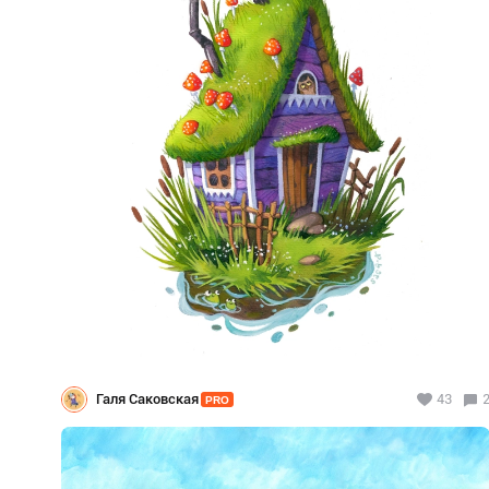
Галя Саковская
43
PRO