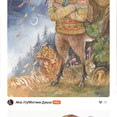
1
Akai /Субботина Даша/
35
PRO