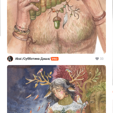
Akai /Субботина Даша/
33
PRO