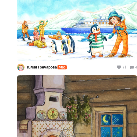
Юлия Гончарова
71
PRO