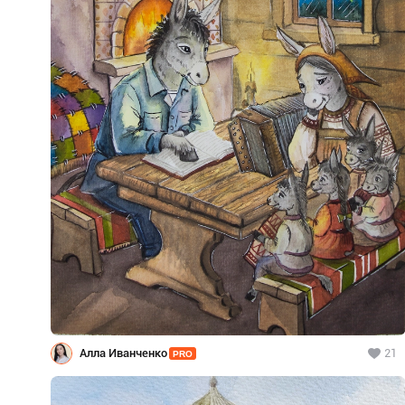
Алла Иванченко
21
PRO