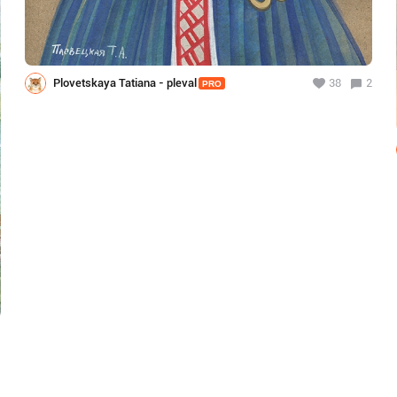
Plovetskaya Tatiana - pleval
38
2
PRO