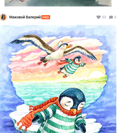
Маковой Валерий
33
6
PRO