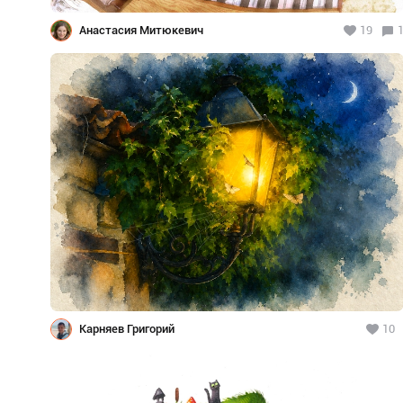
Анастасия Митюкевич
19
Карняев Григорий
10