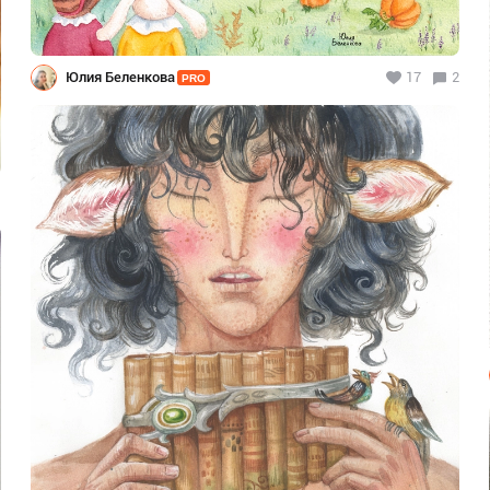
Юлия Беленкова
17
2
PRO