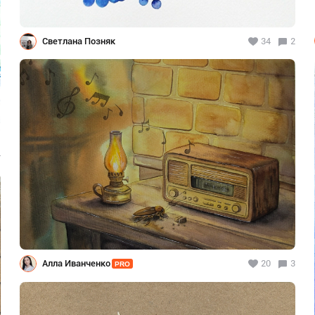
Светлана Позняк
34
2
4
Алла Иванченко
20
3
PRO