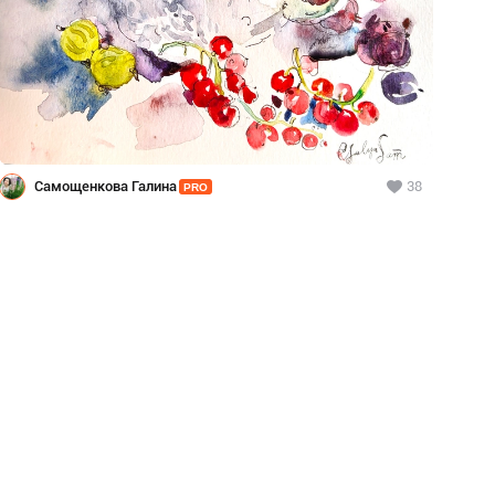
Самощенкова Галина
38
PRO