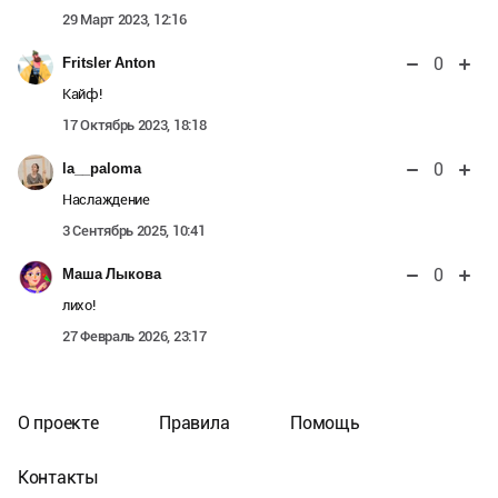
29 Март 2023, 12:16
0
Fritsler Anton
Кайф!
17 Октябрь 2023, 18:18
0
la__paloma
Наслаждение
3 Сентябрь 2025, 10:41
0
Маша Лыкова
лихо!
27 Февраль 2026, 23:17
О проекте
Правила
Помощь
Контакты