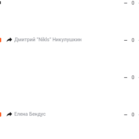
н
0
Дмитрий "Nikls" Никулушкин
0
0
Елена Бендус
0