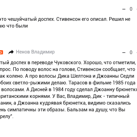
0
 это чешуйчатый доспех. Стивенсон его описал. Решил не
аю что были
Ненов Владимир
0
O
тый доспех в переводе Чуковского. Хорошо, что отметили,
прос. По поводу волос на голове, Стивенсон сообщает, что
как колено. А про волосы Дика Шелтона и Джоанны Седли
х обоих светло-рыжими делаю. Тарасов в фильме 1985 года
 волосами. А Дисней в 1984 году сделал Джоанну брюнетк
вританскими корнями. У Вас, Владимир, Дик - типичный
анин, а Джоанна кудрявая брюнетка, видимо сказались
ень симпатичны эти образы. Бальзам на душу, что Вы
релу".