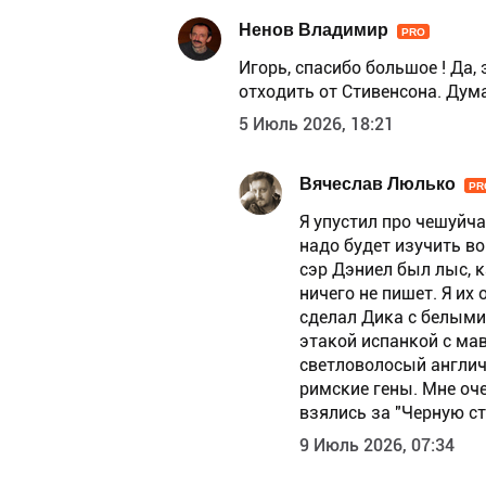
Ненов Владимир
PRO
Игорь, спасибо большое ! Да,
отходить от Стивенсона. Дум
5 Июль 2026, 18:21
Вячеслав Люлько
PR
Я упустил про чешуйча
надо будет изучить во
сэр Дэниел был лыс, 
ничего не пишет. Я и
сделал Дика с белыми
этакой испанкой с ма
светловолосый англич
римские гены. Мне оч
взялись за "Черную ст
9 Июль 2026, 07:34