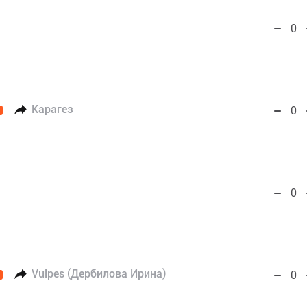
0
Карагез
0
0
Vulpes (Дербилова Ирина)
0