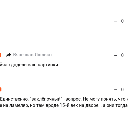
0
Вячеслав Люлько
0
Сейчас доделываю картинки
0
O
Единственно, "заклёпочный" -вопрос. Не могу понять, что 
на ламеляр, но там вроде 15-й век на дворе... а они тогда