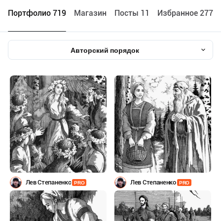
Портфолио 719
Maгазин
Посты 11
Избранное 2775
Авторский порядок
Лев Степаненко
Лев Степаненко
PRO
PRO