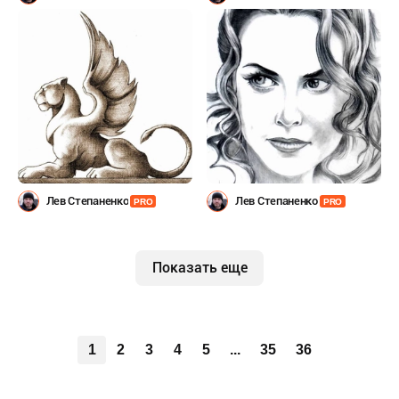
Лев Степаненко
Лев Степаненко
PRO
PRO
Показать еще
1
2
3
4
5
...
35
36