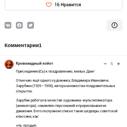
16 Нравится
Комментарии1
6
Кровожадный койот
Присоединяю(Сь) к поздравлению, милых Дам!
Отмечаю ещё одного художника, Владимира Ивановича
Зарубина (1925—1996), автора множества поздравительных
открыток.
Зарубин работал в качестве художника-мультипликатора
(аниматора), «оживляя» персонажей и прорисовывая их
движения. В его послужном списке такие шедевры советской
классики, как:
«Ну, погоди!»