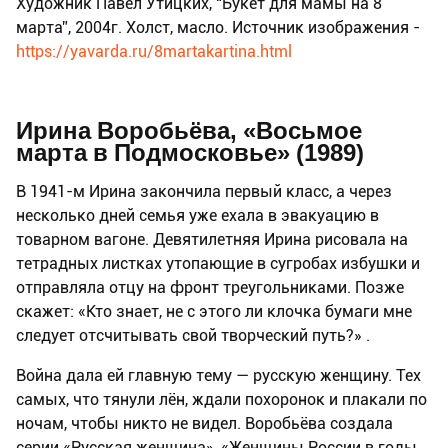
Художник Павел Утицких, “Букет для мамы на 8
марта”, 2004г. Холст, масло. Источник изображения -
https://yavarda.ru/8martakartina.html
Ирина Воробьёва, «Восьмое
марта в Подмосковье» (1989)
В 1941-м Ирина закончила первый класс, а через
несколько дней семья уже ехала в эвакуацию в
товарном вагоне. Девятилетняя Ирина рисовала на
тетрадных листках утопающие в сугробах избушки и
отправляла отцу на фронт треугольниками. Позже
скажет: «Кто знает, не с этого ли клочка бумаги мне
следует отсчитывать свой творческий путь?» .
Война дала ей главную тему — русскую женщину. Тех
самых, что тянули лён, ждали похоронок и плакали по
ночам, чтобы никто не видел. Воробьёва создала
серии «Русская женщина», «Женщины России в годы