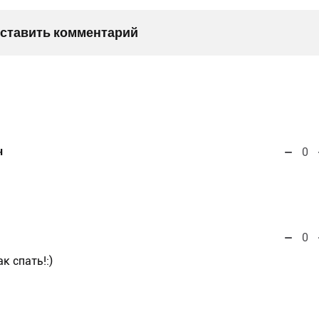
оставить комментарий
ч
0
0
к спать!:)