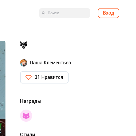
Вход
🦌
Паша Клементьев
31 Нравится
Награды
Стили