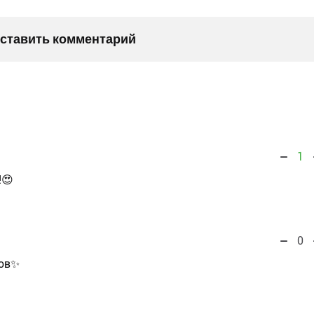
оставить комментарий
1
!😍
0
тов✨