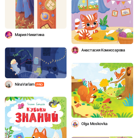
Мария Никитина
Анастасия Комиссарова
NinaVarlam
PRO
Olga Moskovka