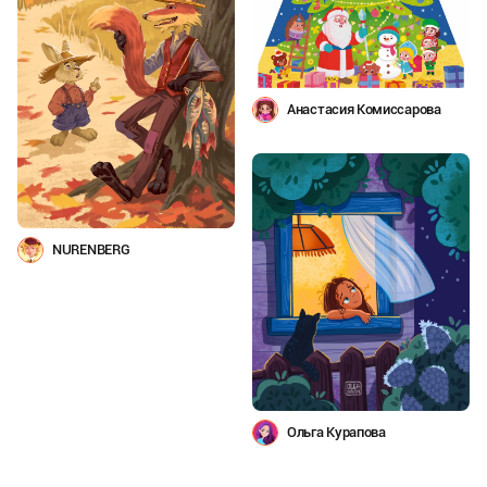
Анастасия Комиссарова
NURENBERG
Ольга Курапова