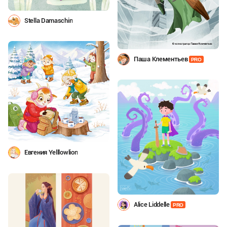
Stella Damaschin
Паша Клементьев
PRO
Евгения Yelllowlion
Alice Liddelle
PRO