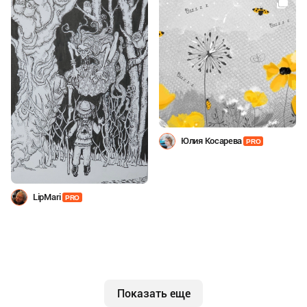
Юлия Косарева
PRO
LipMari
PRO
Показать еще