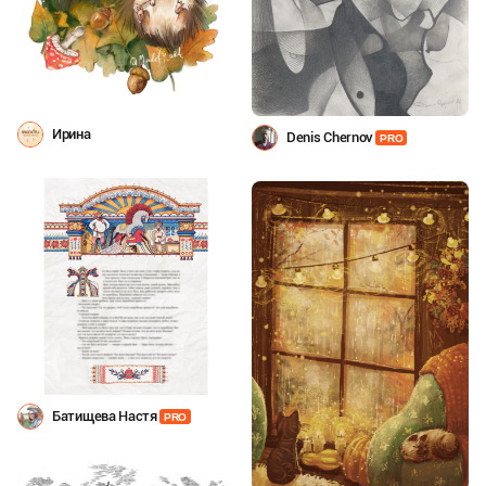
Ирина
Denis Chernov
PRO
Батищева Настя
PRO