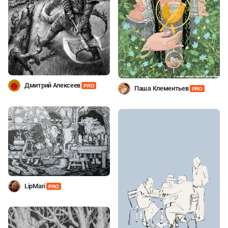
Дмитрий Алексеев
PRO
Паша Клементьев
PRO
LipMari
PRO