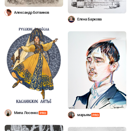
Александр Ботвинов
Елена Баркова
Мила Лосенко
PRO
марьям
PRO