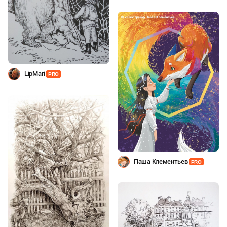
LipMari
PRO
Паша Клементьев
PRO