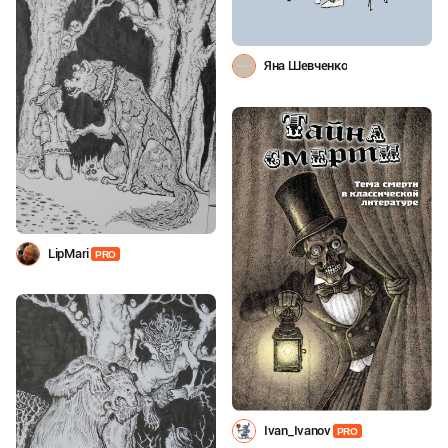
Яна Шевченко
LipMari
PRO
Ivan_Ivanov
PRO