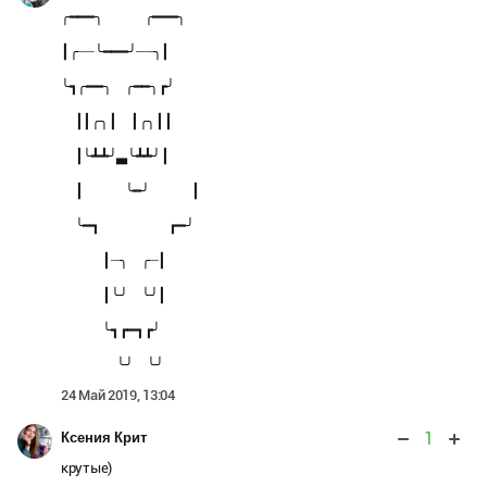
╭━━━╮ ╭━━━╮
┃╭┈┈╰━━━╯┈┈╮┃
╰┓╭━━╮ ╭━━╮┏╯
┃┃╭╮┃ ┃╭╮┃┃
┃╰┻┻╯▃╰┻┻╯┃
┃ ╰━╯ ┃
╰━┓ ┏━╯
┃┈╮ ╭┈┃
┃╰╯ ╰╯┃
╰┓┏━┓┏╯
╰╯ ╰╯
24 Май 2019, 13:04
1
Ксения Крит
крутые)