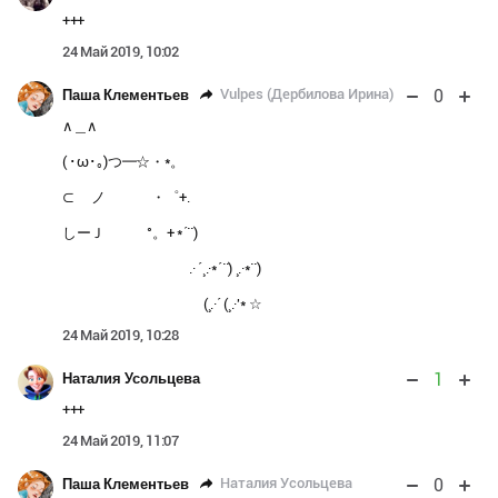
+++
24 Май 2019, 10:02
0
Vulpes (Дербилова Ирина)
Паша Клементьев
∧＿∧
( ･ω･｡)つ━☆・*。
⊂ ノ ・゜+.
しーＪ °。+ *´¨)
.· ´¸.·*´¨) ¸.·*¨)
(¸.·´ (¸.·'* ☆
24 Май 2019, 10:28
1
Наталия Усольцева
+++
24 Май 2019, 11:07
0
Наталия Усольцева
Паша Клементьев