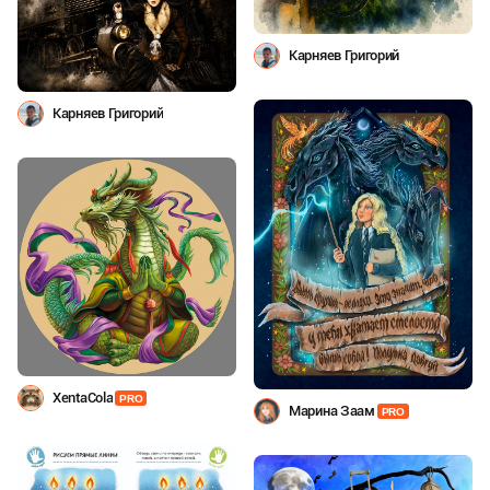
Карняев Григорий
Карняев Григорий
XentaCola
PRO
Марина Заам
PRO