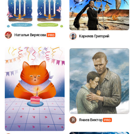
Наталья Вирясова
PRO
Карняев Григорий
Я
Янаев Виктор
PRO