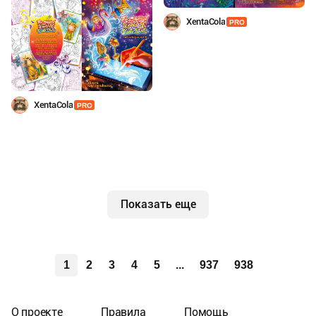
XentaCola
PRO
XentaCola
PRO
Показать еще
1
2
3
4
5
...
937
938
О проекте
Правила
Помощь