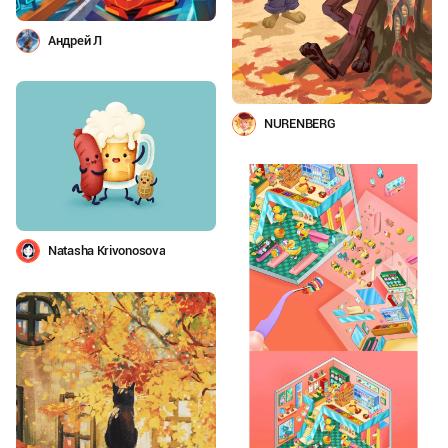
Андрей Л
NURENBERG
Natasha Krivonosova