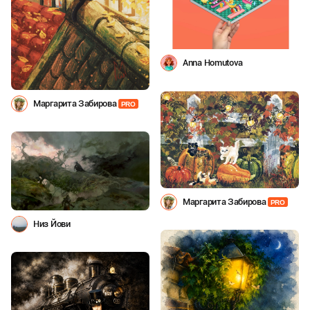
Anna Homutova
Маргарита Забирова
PRO
Маргарита Забирова
PRO
Низ Йови