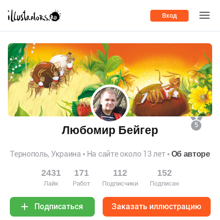
Вход
5
Любомир Бейгер
Тернополь, Украина
На сайте около 13 лет
Об авторе
2431
171
112
152
Лайк
Работ
Подписчики
Подписан
Заказать иллюстрацию
Подписаться