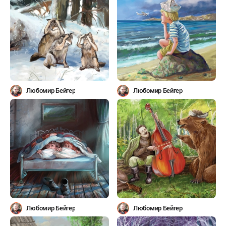
Любомир Бейгер
Любомир Бейгер
Любомир Бейгер
Любомир Бейгер