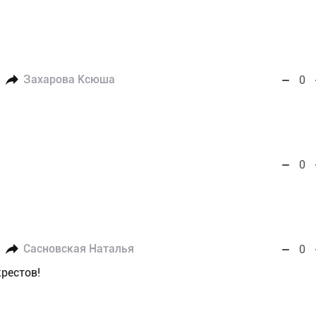
Захарова Ксюша
0
0
Сасновская Наталья
0
рестов!