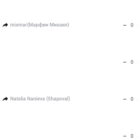
mixmar(Марфин Михаил)
0
0
Natalia Nanieva (Shapoval)
0
0