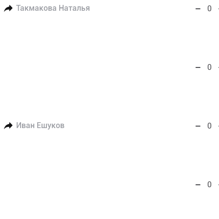
Такмакова Наталья
0
0
Иван Ешуков
0
0