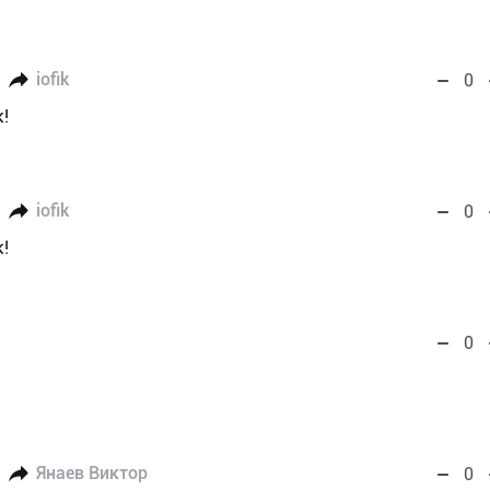
iofik
0
!
iofik
0
!
0
Янаев Виктор
0