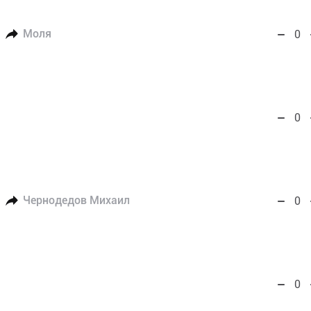
Моля
0
0
Чернодедов Михаил
0
0