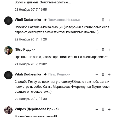
Волосы дивные! Золотые-золотые....
21 Ноябрь 2017, 16:55
0
Такмакова Наталья
Vitali Dudarenka
Спасибо Наташенька за эмоции (но героиня в конце сама себя
отравит, останутся в памяти только золотые локоны...)
22 Ноябрь 2017, 11:28
0
Пётр Редькин
Про ночь не знаю, и во Флоренции не был! Но очень красиво!!!!!
21 Ноябрь 2017, 20:02
0
Пётр Редькин
Vitali Dudarenka
Спасибо Петру за позитивную оценку! Желаю там побывать и
посмотреть собор Санта Мария дель Фиоре (купол Брунелески
создал, он с секретом...)
22 Ноябрь 2017, 11:30
0
Vulpes (Дербилова Ирина)
Волшебные иллюстрации!!!!!