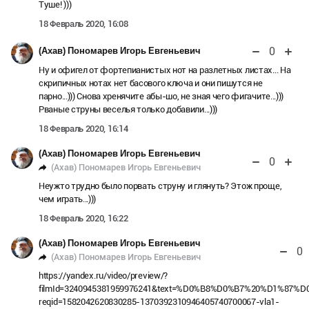
Туше! )))
18 Февраль 2020, 16:08
0
(Ахав) Пономарев Игорь Евгеньевич
Ну и офигел от фортепианистых нот на разлетных листах... На
скрипичных нотах нет басового ключа и они пишутся не
парно...))) Снова хренячите абы-шо, не зная чего фигачите...)))
Рваные струны веселья только добавили...)))
18 Февраль 2020, 16:14
(Ахав) Пономарев Игорь Евгеньевич
0
(Ахав) Пономарев Игорь Евгеньевич
Неужто трудно было порвать струну и глянуть? Этож проще,
чем играть...)))
18 Февраль 2020, 16:22
(Ахав) Пономарев Игорь Евгеньевич
0
(Ахав) Пономарев Игорь Евгеньевич
https://yandex.ru/video/preview/?
filmId=3240945381959976241&text=%D0%B8%D0%B7%20%D1%
reqid=1582042620830285-1370392310946405740700067-vla1-