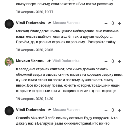
снизу вверх. почему, если захотите я Вам потом расскажу
18 Февраль 2020, 19:11
0
Михаил Чаплин
Vitali Dudarenka
Михаил, благодарю! Очень ценное наблюдение. Мне половина
издательств шаблон текста шлёт так, а другая наоборот...
Причём, да, в разных странах по разному... Раскройте тайну...
18 Февраль 2020, 23:05
0
Vitali Dudarenka
Михаил Чаплин
в западных странах считают, что книга должна лежать
обложкой вверх и здесь логично писать на корешке сверху вниз;
а у нас книги стоят на полке и поэтому нужно писать снизу
вверх. Все по своему правы, но есть история, традиции и наши
старые и старинные книги, толщина книги и т.д. вот вкратце.
19 Февраль 2020, 14:20
0
Михаил Чаплин
Vitali Dudarenka
Спасибо Михаил! Я себе ссылку оставил. Буду вооружен. А то
даже у нас в Беларуси (а мы книжная страна), кто во что