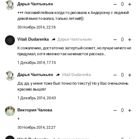
0
Дарья Чалтыкьян
+++ похожий пейзаж когда то рисовала к Андерсену с ледяной
девой вместо волка, только летний))
30 Ноябрь 2014, 22:18
0
Дарья Чалтыкьян
Vitali Dudarenka
К сожалению, достаточно затертый сюжет, но лучше ничего не
придумал, хотя именно так начинается рассказ...
1 Декабрь 2014, 17:15
0
Vitali Dudarenka
Дарья Чалтыкьян
Да, да, у меня тоже был точно по тексту) Но у Вас оченьочень
красиво вышло!
1 Декабрь 2014, 20:43
0
Виктория Чалова
+
30 Ноябрь 2014, 22:27