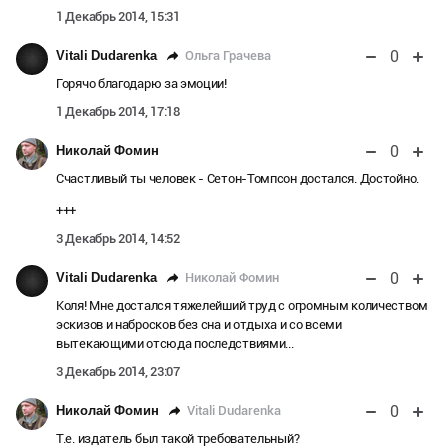
1 Декабрь 2014, 15:31
0
Ольга Грачева
Vitali Dudarenka
Горячо благодарю за эмоции!
1 Декабрь 2014, 17:18
0
Николай Фомин
Счастливый ты человек - Сетон-Томпсон достался. Достойно.
+++
3 Декабрь 2014, 14:52
0
Николай Фомин
Vitali Dudarenka
Коля! Мне достался тяжелейший труд с огромным количеством
эскизов и набросков без сна и отдыха и со всеми
вытекающими отсюда последствиями...
3 Декабрь 2014, 23:07
0
Vitali Dudarenka
Николай Фомин
Т.е. издатель был такой требовательный?