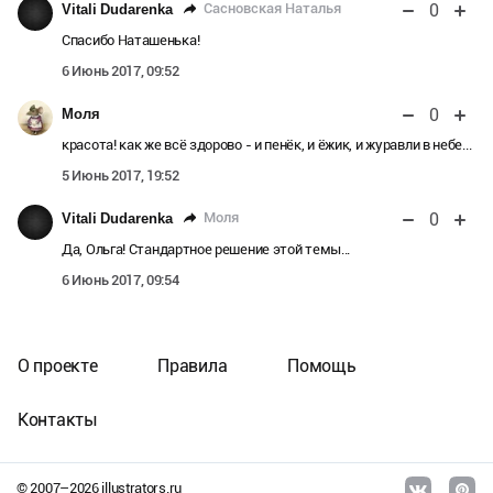
0
Сасновская Наталья
Vitali Dudarenka
Спасибо Наташенька!
6 Июнь 2017, 09:52
0
Моля
красота! как же всё здорово - и пенёк, и ёжик, и журавли в небе...
5 Июнь 2017, 19:52
0
Моля
Vitali Dudarenka
Да, Ольга! Стандартное решение этой темы...
6 Июнь 2017, 09:54
О проекте
Правила
Помощь
Контакты
© 2007–
2026
illustrators.ru