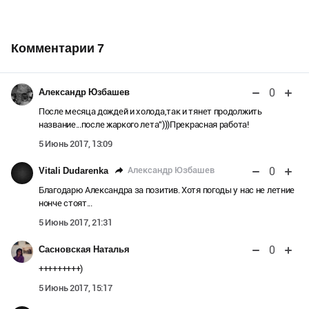
Комментарии
7
0
Александр Юзбашев
После месяца дождей и холода,так и тянет продолжить
название...после жаркого лета")))Прекрасная работа!
5 Июнь 2017, 13:09
0
Александр Юзбашев
Vitali Dudarenka
Благодарю Александра за позитив. Хотя погоды у нас не летние
нонче стоят...
5 Июнь 2017, 21:31
0
Сасновская Наталья
+++++++++)
5 Июнь 2017, 15:17