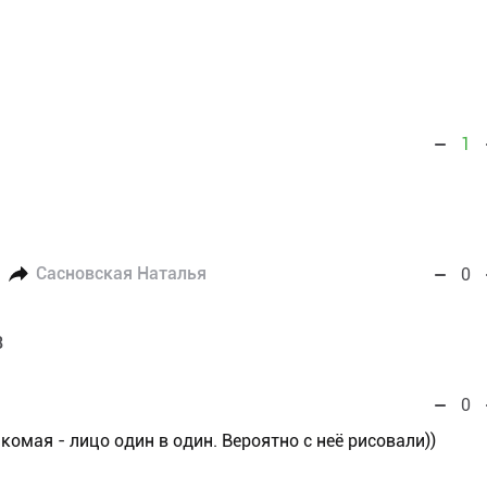
1
Сасновская Наталья
0
3
0
акомая - лицо один в один. Вероятно с неё рисовали))