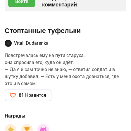
Войти
комментарий
Стоптанные туфельки
Vitali Dudarenka
Повстречалась ему на пути старуха,
она спросила его, куда он идёт.
— Да я и сам точно не знаю, — ответил солдат и в
шутку добавил: — Есть у меня охота дознаться, где
это и в самом
деле королевны свои туфли во время танцев
81 Нравится
стаптывают, — вот, может, я и королём сделаюсь.
— Да это не так-то и трудно, — сказала старуха. — Ты
не пей вина, что поднесут тебе вечером, и притворись,
Награды
будто крепко спишь.
Затем она дала ему небольшой плащ и сказала: