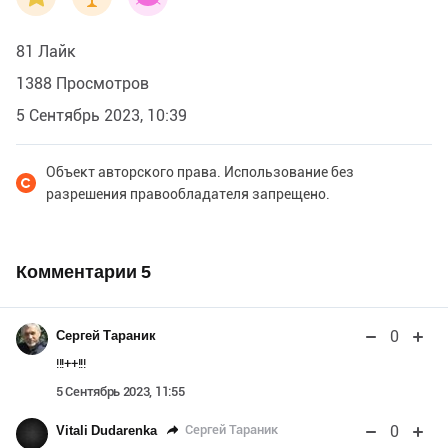
— Если ты наденешь его, то станешь невидимкой и
сможешь тогда пробраться вслед за двенадцатью
81 Лайк
королевнами.
1388 Просмотров
5 Сентябрь 2023, 10:39
Объект авторского права. Использование без
разрешения правообладателя запрещено.
Комментарии
5
0
Сергей Тараник
!!!++!!!
5 Сентябрь 2023, 11:55
0
Сергей Тараник
Vitali Dudarenka