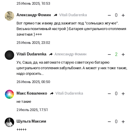
25 Июнь 2025, 10:53
0
Vitali Dudarenka
Александр Фомин
Вот прямо так и вижу дед зажигает под "солнышко жгучее".
Весьма позитивный настрой :) Батарея центрального отопления
зачетная :) +++
25 Июнь 2025, 23:02
2
Александр Фомин
Vitali Dudarenka
Ух, Саша, да, на автомате старую советскую батарею
центрального отопления забульбонил. А может у них тоже такие,
надо спросить...
26 Июнь 2025, 00:50
0
Vitali Dudarenka
Макс Коваленко
не такие
2 Июль 2025, 17:51
0
Шульга Максим
+++++