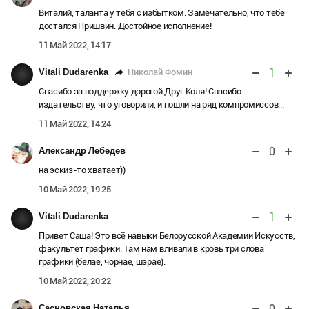
Виталий, таланта у тебя с избытком. Замечательно, что тебе
достался Пришвин. Достойное исполнение!
11 Май 2022, 14:17
1
Николай Фомин
Vitali Dudarenka
Спасибо за поддержку дорогой Друг Коля! Спасибо
издательству, что уговорили, и пошли на ряд компромиссов...
11 Май 2022, 14:24
0
Александр Лебедев
на эскиз-то хватает))
10 Май 2022, 19:25
1
Vitali Dudarenka
Привет Саша! Это всё навыки Белорусской Академии Искусств,
факультет графики. Там нам вливали в кровь три слова
графики (белае, чорнае, шэрае).
10 Май 2022, 20:22
0
Сасновская Наталья