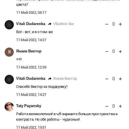
цвета?
11 Май 2022, 08:17
0
Vlladimir Bar
Vitali Dudarenka
Вот- вот, и я о том-же
11 Май 2022, 14:27
0
Янаев Виктор
Я
++!!
11 Май 2022, 12:39
0
Янаев Виктор
Vitali Dudarenka
Спасибо Виктор за поддержку!
11 Май 2022, 14:27
0
Taty Payansky
Работа великолепная! в ч/б варианте больше пространства и
контраста. Но обе работы - чудесные!
11 Май 2022, 19:51