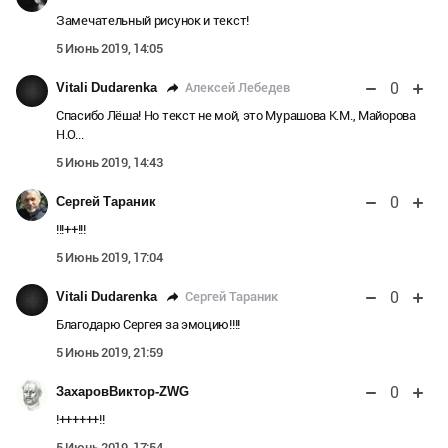
Замечательный рисунок и текст!
5 Июнь 2019, 14:05
0
Алексей Лебедев
Vitali Dudarenka
Спасибо Лёша! Но текст не мой, это Мурашова К.М., Майорова
Н.О...
5 Июнь 2019, 14:43
0
Сергей Тараник
!!!++!!!
5 Июнь 2019, 17:04
0
Сергей Тараник
Vitali Dudarenka
Благодарю Сергея за эмоцию!!!!
5 Июнь 2019, 21:59
0
ЗахаровВиктор-ZWG
!++++++!!
5 Июнь 2019, 17:54