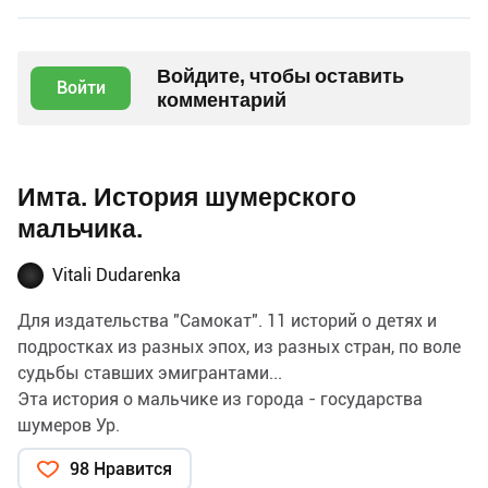
Войдите, чтобы оставить
Войти
комментарий
Имта. История шумерского
мальчика.
Vitali Dudarenka
Для издательства "Самокат". 11 историй о детях и
подростках из разных эпох, из разных стран, по воле
судьбы ставших эмигрантами...
Эта история о мальчике из города - государства
шумеров Ур.
"...Я делаю это давно, почти каждый день. Каждый
98 Нравится
раз, когда получается, я слушаю уроки у старших или