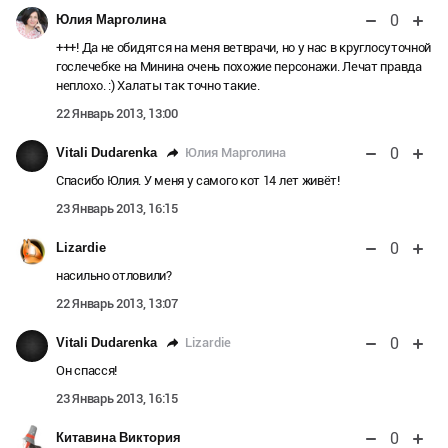
0
Юлия Марголина
+++! Да не обидятся на меня ветврачи, но у нас в круглосуточной
гослечебке на Минина очень похожие персонажи. Лечат правда
неплохо. :) Халаты так точно такие.
22 Январь 2013, 13:00
0
Юлия Марголина
Vitali Dudarenka
Спасибо Юлия. У меня у самого кот 14 лет живёт!
23 Январь 2013, 16:15
0
Lizardie
насильно отловили?
22 Январь 2013, 13:07
0
Lizardie
Vitali Dudarenka
Он спасся!
23 Январь 2013, 16:15
0
Китавина Виктория