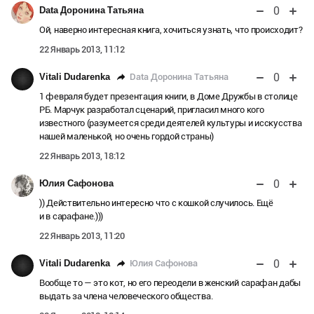
0
Data Доронина Татьяна
Ой, наверно интересная книга, хочиться узнать, что происходит?
22 Январь 2013, 11:12
0
Data Доронина Татьяна
Vitali Dudarenka
1 февраля будет презентация книги, в Доме Дружбы в столице
РБ. Марчук разработал сценарий, пригласил много кого
известного (разумеется среди деятелей культуры и исскусства
нашей маленькой, но очень гордой страны)
22 Январь 2013, 18:12
0
Юлия Сафонова
)) Действительно интересно что с кошкой случилось. Ещё
и в сарафане.)))
22 Январь 2013, 11:20
0
Юлия Сафонова
Vitali Dudarenka
Вообще то — это кот, но его переодели в женский сарафан дабы
выдать за члена человеческого общества.