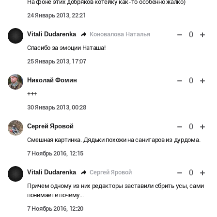
На фоне этих добряков котейку как-то особенно жалко)
24 Январь 2013, 22:21
0
Коновалова Наталья
Vitali Dudarenka
Спасибо за эмоции Наташа!
25 Январь 2013, 17:07
0
Николай Фомин
+++
30 Январь 2013, 00:28
0
Сергей Яровой
Смешная картинка. Дядьки похожи на санитаров из дурдома.
7 Ноябрь 2016, 12:15
0
Сергей Яровой
Vitali Dudarenka
Причем одному из них редакторы заставили сбрить усы, сами
понимаете почему...
7 Ноябрь 2016, 12:20