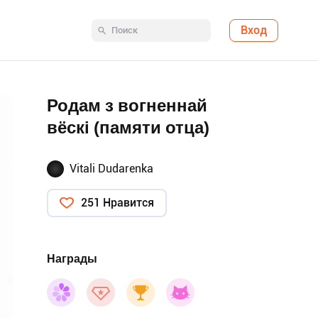
Вход
Родам з вогненнай
вёскі (памяти отца)
Vitali Dudarenka
251 Нравится
Награды