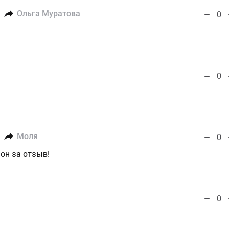
Ольга Муратова
0
0
Моля
0
он за отзыв!
0