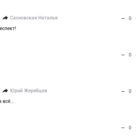
Сасновская Наталья
0
еспект!
0
Юрий Жеребцов
0
всё...
0