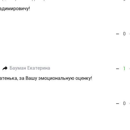
адимировичу!
0
Бауман Екатерина
1
атенька, за Вашу эмоциональную оценку!
0