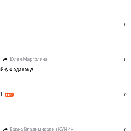
0
Юлия Марголина
0
ыйную адзнаку!
Н
0
PRO
Борис Владимирович КУНИН
0