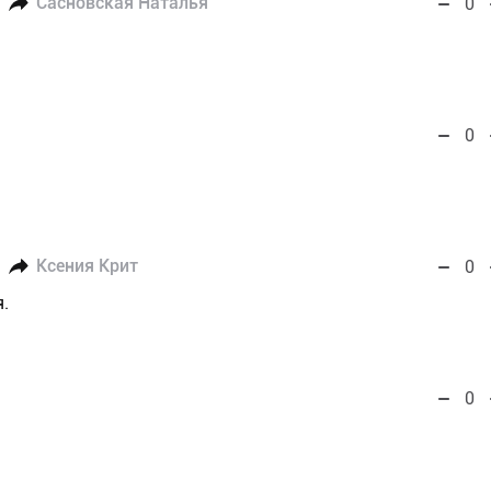
Сасновская Наталья
0
0
Ксения Крит
0
.
0