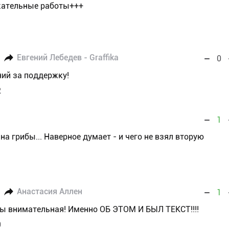
ржательные работы+++
Евгений Лебедев - Graffika
0
ний за поддержку!
2
1
а грибы... Наверное думает - и чего не взял вторую
Анастасия Аллен
1
Вы внимательная! Именно ОБ ЭТОМ И БЫЛ ТЕКСТ!!!!
9