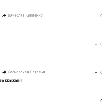
Вячеслав Кривенко
0
6
0
Сасновская Наталья
0
 за крыжыкі!
7
0