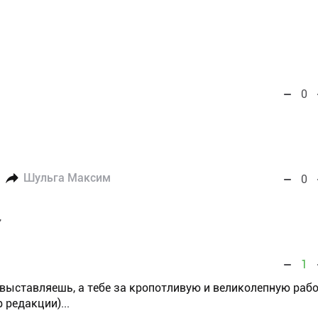
0
Шульга Максим
0
7
1
, выставляешь, а тебе за кропотливую и великолепную раб
 редакции)...