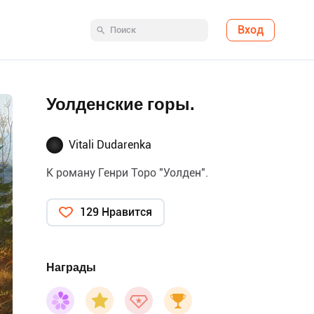
Вход
Уолденские горы.
Vitali Dudarenka
К роману Генри Торо "Уолден".
129 Нравится
Награды