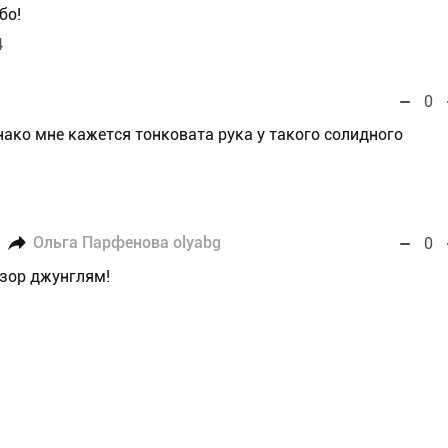
бо!
4
0
нако мне кажется тонковата рука у такого солидного
Ольга Парфенова olyabg
0
озор джунглям!