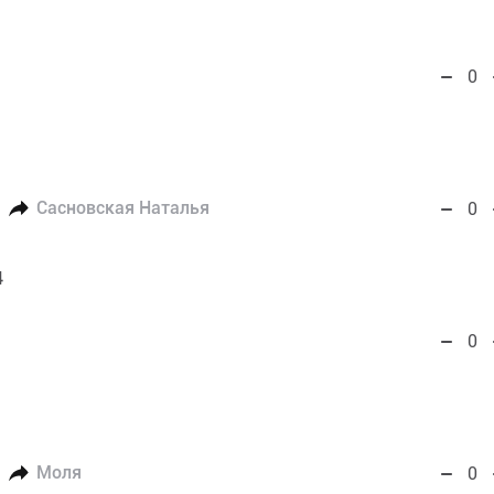
0
Сасновская Наталья
0
4
0
Моля
0