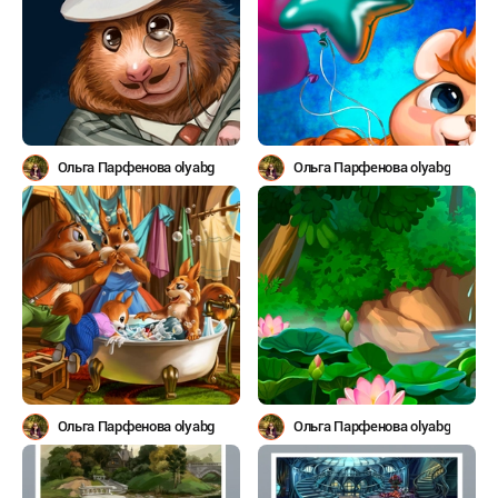
Ольга Парфенова olyabg
Ольга Парфенова olyabg
Ольга Парфенова olyabg
Ольга Парфенова olyabg