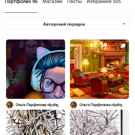
Портфолио 96
Maгазин
Посты
Избранное 505
Авторский порядок
Ольга Парфенова olyabg
Ольга Парфенова olyabg