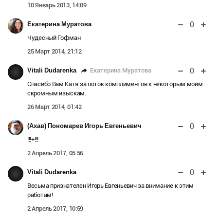
10 Январь 2013, 14:09
0
Екатерина Муратова
Чудесный Гофман
25 Март 2014, 21:12
0
Екатерина Муратова
Vitali Dudarenka
Спасибо Вам Катя за поток комплиментов к некоторым моим
скромным изыскам.
26 Март 2014, 01:42
0
(Ахав) Пономарев Игорь Евгеньевич
!!!+!!!
2 Апрель 2017, 05:56
0
Vitali Dudarenka
Весьма признателен Игорь Евгеньевич за внимание к этим
работам!
2 Апрель 2017, 10:59