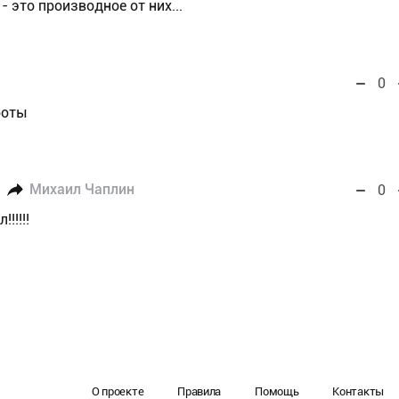
- это производное от них...
0
роты
Михаил Чаплин
0
!!!!!
О проекте
Правила
Помощь
Контакты