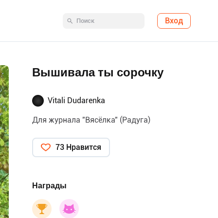
Вход
Вышивала ты сорочку
Vitali Dudarenka
Для журнала "Вясёлка" (Радуга)
73 Нравится
Награды