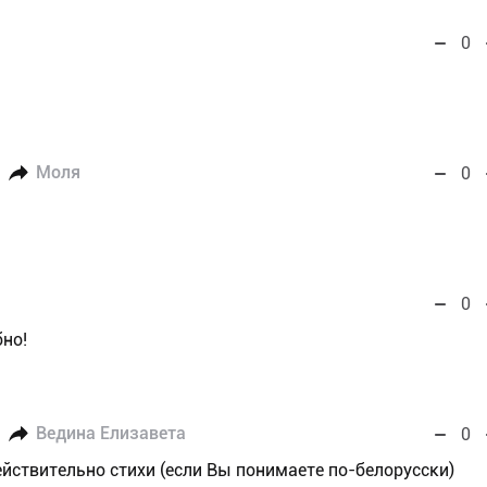
0
Моля
0
0
но!
Ведина Елизавета
0
ействительно стихи (если Вы понимаете по-белорусски)