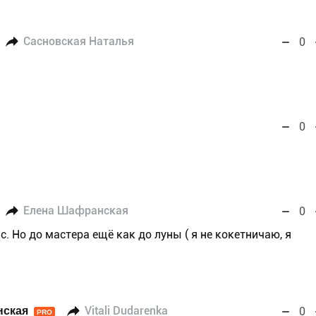
Сасновская Наталья
0
0
Елена Шафранская
0
с. Но до мастера ещё как до луны ( я не кокетничаю, я
нская
Vitali Dudarenka
0
PRO