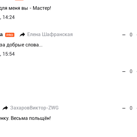
для меня вы - Мастер!
, 14:24
ka
Елена Шафранская
0
PRO
за добрые слова...
, 15:54
0
ЗахаровВиктор-ZWG
0
енку. Весьма польщён!