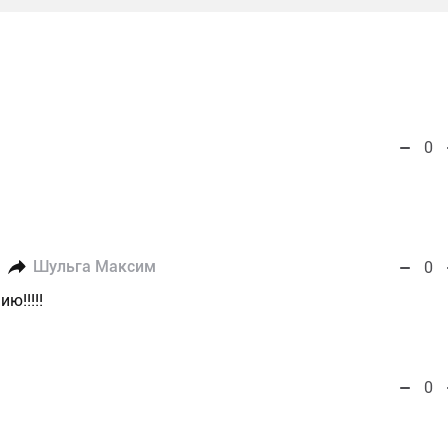
0
Шульга Максим
0
ю!!!!!
0