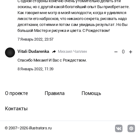
С одной стороны конечно очень утомительно делать эти
эскизы, но с другой какой богатейший опыт Вы приобретаете.
Как говорил мне мэтр в моей молодости, когда я удивлялся
лихости его набросков, что никакого секрета, рисовать надо
десятками, сотнями и потом сам увидишь результат. Но Вы
большой Мастер и рисунка и цвета. С Рождеством!
7 Январь 2022, 23:57
0
Михаил Чаплин
Vitali Dudarenka
Спасибо Михаил! И Вас с Рождеством.
8 Январь 2022, 11:39
О проекте
Правила
Помощь
Контакты
© 2007–
2026
illustrators.ru