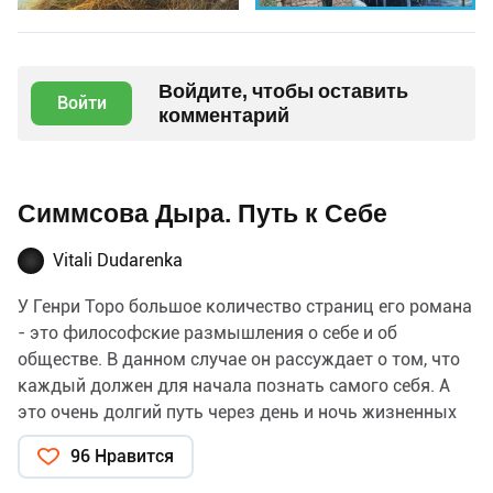
Войдите, чтобы оставить
Войти
комментарий
Симмсова Дыра. Путь к Себе
Vitali Dudarenka
У Генри Торо большое количество страниц его романа
- это философские размышления о себе и об
обществе. В данном случае он рассуждает о том, что
каждый должен для начала познать самого себя. А
это очень долгий путь через день и ночь жизненных
препятствий , через горы и долины испытаний и т.д.
96 Нравится
Это так называемая Симмсова дыра (по имени
философа Джона Симмса), через которую желающие