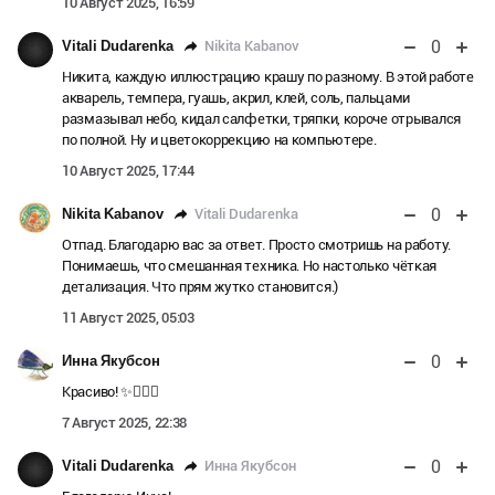
10 Август 2025, 16:59
0
Nikita Kabanov
Vitali Dudarenka
Никита, каждую иллюстрацию крашу по разному. В этой работе
акварель, темпера, гуашь, акрил, клей, соль, пальцами
размазывал небо, кидал салфетки, тряпки, короче отрывался
по полной. Ну и цветокоррекцию на компьютере.
10 Август 2025, 17:44
0
Vitali Dudarenka
Nikita Kabanov
Отпад. Благодарю вас за ответ. Просто смотришь на работу.
Понимаешь, что смешанная техника. Но настолько чёткая
детализация. Что прям жутко становится.)
11 Август 2025, 05:03
0
Инна Якубсон
Красиво! ✨👍🏼🎨
7 Август 2025, 22:38
0
Инна Якубсон
Vitali Dudarenka