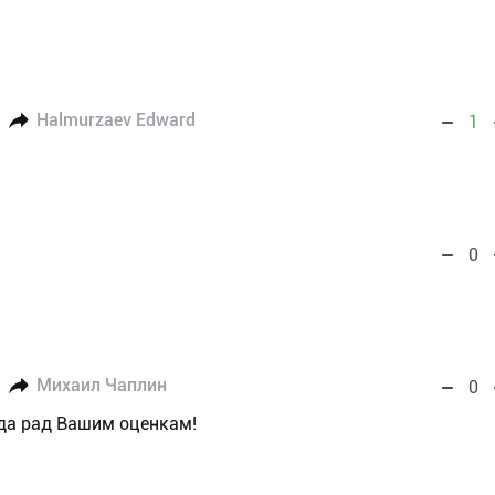
Halmurzaev Edward
1
0
Михаил Чаплин
0
гда рад Вашим оценкам!