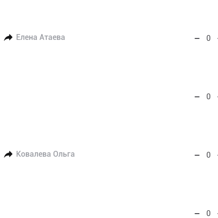
Елена Атаева
0
0
Ковалева Ольга
0
0