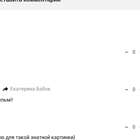
0
Екатерина Бабок
0
льмі!
0
ю для такой знатной картинки)