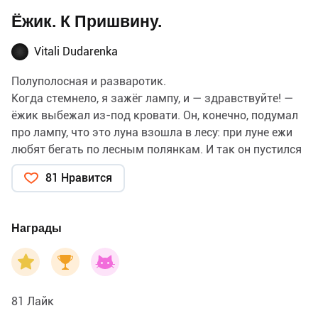
Ёжик. К Пришвину.
Vitali Dudarenka
Полуполосная и разваротик.
Когда стемнело, я зажёг лампу, и — здравствуйте! —
ёжик выбежал из-под кровати. Он, конечно, подумал
про лампу, что это луна взошла в лесу: при луне ежи
любят бегать по лесным полянкам. И так он пустился
бегать по комнате, представляя, что это лесная
81 Нравится
полянка.
Смотрю: будто двинулся вперёд. А я тоже немного
подвинул к нему своё озеро.
Награды
Он двинется — и я двину, да так и сошлись.
— Пей, — говорю окончательно.
Он и залакал. А я так легонько по колючкам рукой
провёл, будто погладил, и всё приговариваю:
81 Лайк
— Хороший ты малый, хороший!