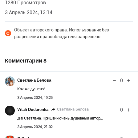
Напился ёж, я говорю:
1280 Просмотров
— Давай спать.
3 Апрель 2024, 13:14
Объект авторского права. Использование без
разрешения правообладателя запрещено.
Комментарии
8
0
Светлана Белова
Как же душено!
3 Апрель 2024, 19:25
0
Светлана Белова
Vitali Dudarenka
Да! Светлана. Пришвин очень душевный автор...
3 Апрель 2024, 21:02