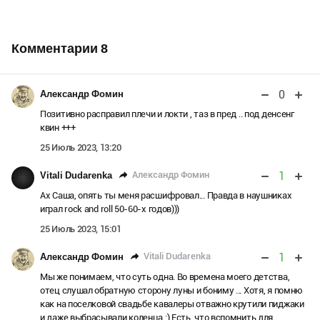
Комментарии
8
0
Александр Фомин
Позитивно расправил плечи и локти , таз в пред .. под денсенг
квин +++
25 Июль 2023, 13:20
1
Александр Фомин
Vitali Dudarenka
Ах Саша, опять ты меня расшифровал... Правда в наушниках
играл rock and roll 50-60-х годов)))
25 Июль 2023, 15:01
1
Vitali Dudarenka
Александр Фомин
Мы же понимаем, что суть одна. Во времена моего детства,
отец слушал обратную сторону луны и бониму ... Хотя, я помню
как на поселковой свадьбе кавалеры отважно крутили пиджаки
и даже выбрасывали коленца :) Есть, что вспомнить для