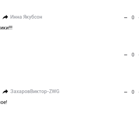
Инна Якубсон
0
ики!!!
0
ЗахаровВиктор-ZWG
0
ое!