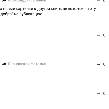
Александр Юзбашев
0
а новые картинки к другой книге, не похожей на эту,
"добро" на публикацию...
0
Сасновская Наталья
0
0