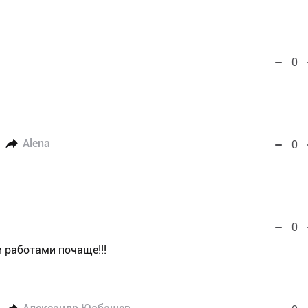
0
Alena
0
0
и работами почаще!!!