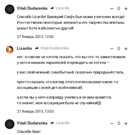
0
Lizardie
Vitali Dudarenka
Спасибо Lizardie! Вавлерий Слаўк был моим учителем всегда!
И естественно некоторые элементы его творчества впитаны
мною! Хотя я абсолютно другой!
21 Январь 2013, 12:56
0
Vitali Dudarenka
Lizardie
нет, я совсем не хотела сказать, что вы что-то заимствовали
у него и никаких параллелей я проводить не хотела —
у вас свой нежный, самобытный, сказочно-природный стиль…
просто сказала, что взгляд этого котика вызвал какие-то
ассоциации с моей детской книжкой)
а если, вы у него и вправду учились и он вам нравится,
то значит, моя ассоциация была не случайной)))
21 Январь 2013, 13:03
0
Lizardie
Vitali Dudarenka
Спасибо Вам!