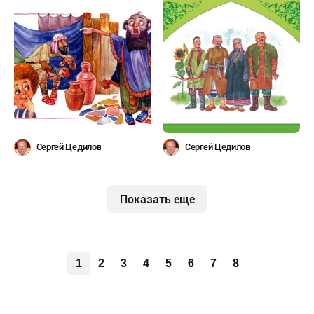
Сергей Цедилов
Сергей Цедилов
Показать еще
1
2
3
4
5
6
7
8